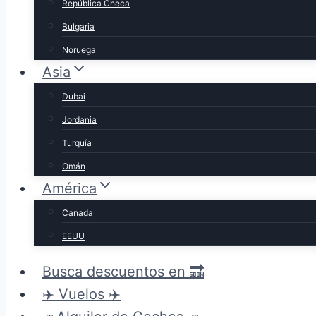
República Checa
Bulgaria
Noruega
Asia
Dubai
Jordania
Turquía
Omán
América
Canada
EEUU
Busca descuentos en 🔜
✈️ Vuelos ✈️