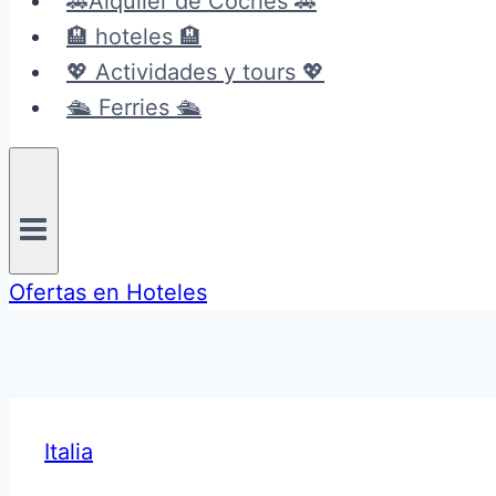
🚗Alquiler de Coches 🚗
🏨 hoteles 🏨
💖 Actividades y tours 💖
🛳️ Ferries 🛳️
Ofertas en Hoteles
Italia