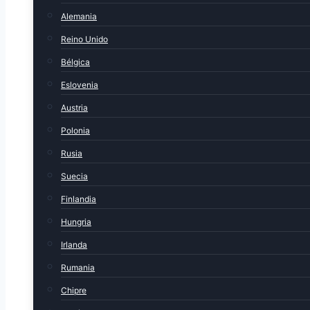
Alemania
Reino Unido
Bélgica
Eslovenia
Austria
Polonia
Rusia
Suecia
Finlandia
Hungria
Irlanda
Rumania
Chipre