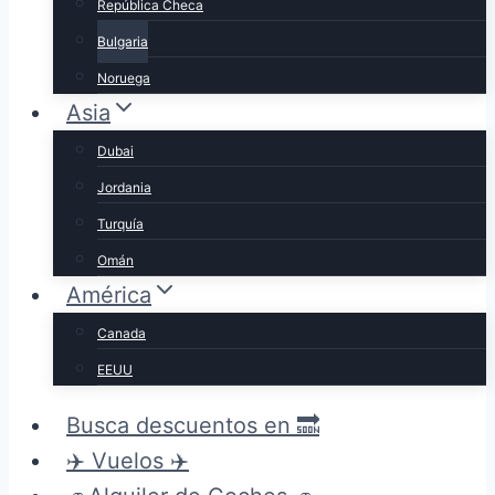
República Checa
Bulgaria
Noruega
Asia
Dubai
Jordania
Turquía
Omán
América
Canada
EEUU
Busca descuentos en 🔜
✈️ Vuelos ✈️