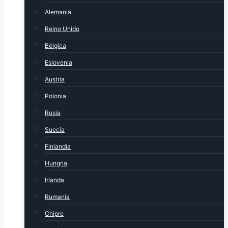
Alemania
Reino Unido
Bélgica
Eslovenia
Austria
Polonia
Rusia
Suecia
Finlandia
Hungria
Irlanda
Rumania
Chipre