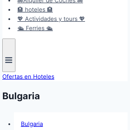
🚗Alquiler de Coches 🚗
🏨 hoteles 🏨
💖 Actividades y tours 💖
🛳️ Ferries 🛳️
Ofertas en Hoteles
Bulgaria
Bulgaria