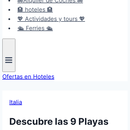
🚗Alquiler de Coches 🚗
🏨 hoteles 🏨
💖 Actividades y tours 💖
🛳️ Ferries 🛳️
Ofertas en Hoteles
Italia
Descubre las 9 Playas