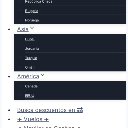
República Checa
Bulgaria
Noruega
Asia
Dubai
Jordania
Turquía
Omán
América
Canada
EEUU
Busca descuentos en 🔜
✈️ Vuelos ✈️