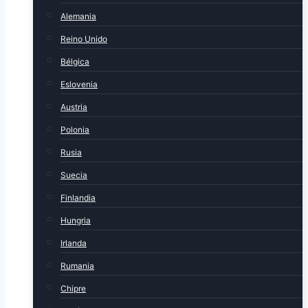
Alemania
Reino Unido
Bélgica
Eslovenia
Austria
Polonia
Rusia
Suecia
Finlandia
Hungria
Irlanda
Rumania
Chipre