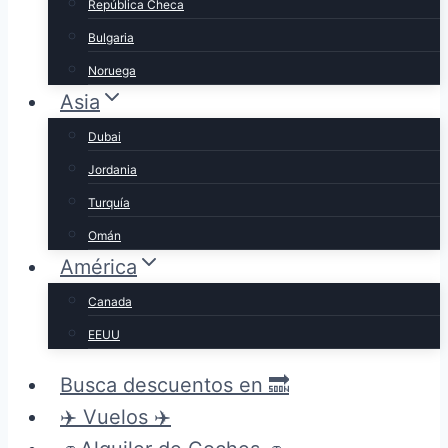
República Checa
Bulgaria
Noruega
Asia
Dubai
Jordania
Turquía
Omán
América
Canada
EEUU
Busca descuentos en 🔜
✈️ Vuelos ✈️