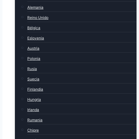
Alemania
Reino Unido
Bélgica
Eslovenia
Austria
Polonia
Rusia
Suecia
Finlandia
Hungria
Irlanda
Rumania
Chipre