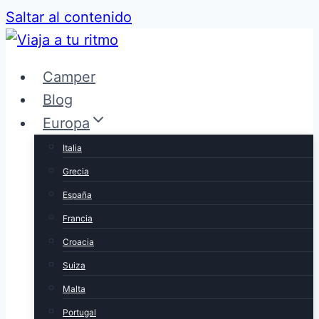
Saltar al contenido
Camper
Blog
Europa
Italia
Grecia
España
Francia
Croacia
Suiza
Malta
Portugal