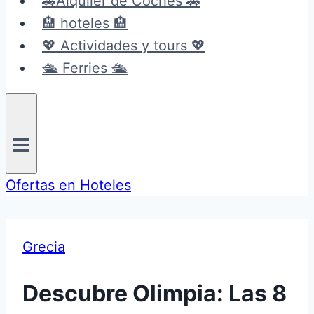
🚗Alquiler de Coches 🚗
🏨 hoteles 🏨
💖 Actividades y tours 💖
🛳️ Ferries 🛳️
Ofertas en Hoteles
Grecia
Descubre Olimpia: Las 8