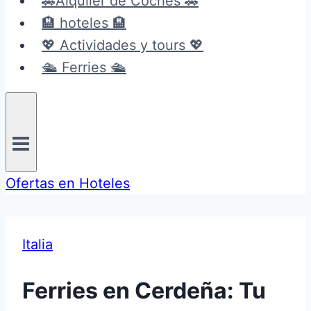
🚗Alquiler de Coches 🚗
🏨 hoteles 🏨
💖 Actividades y tours 💖
🛳️ Ferries 🛳️
Ofertas en Hoteles
Italia
Ferries en Cerdeña: Tu