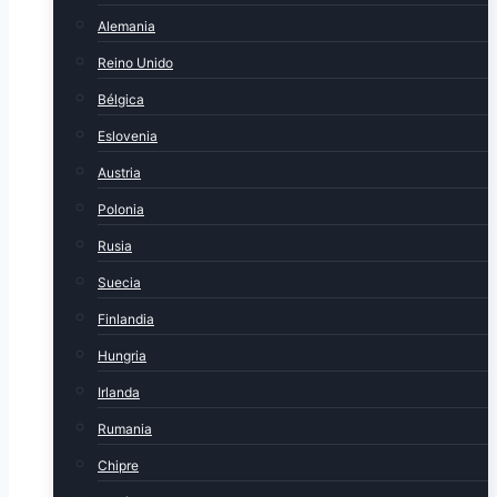
Alemania
Reino Unido
Bélgica
Eslovenia
Austria
Polonia
Rusia
Suecia
Finlandia
Hungria
Irlanda
Rumania
Chipre