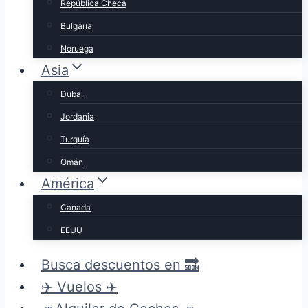
República Checa
Bulgaria
Noruega
Asia
Dubai
Jordania
Turquía
Omán
América
Canada
EEUU
Busca descuentos en 🔜
✈️ Vuelos ✈️