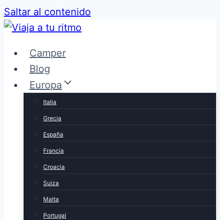
Saltar al contenido
Camper
Blog
Europa
Italia
Grecia
España
Francia
Croacia
Suiza
Malta
Portugal