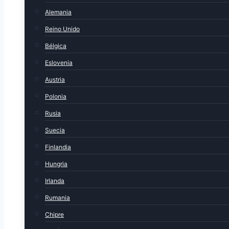
Alemania
Reino Unido
Bélgica
Eslovenia
Austria
Polonia
Rusia
Suecia
Finlandia
Hungria
Irlanda
Rumania
Chipre