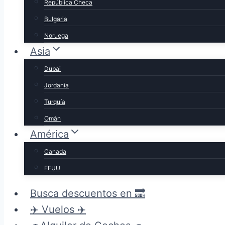
República Checa
Bulgaria
Noruega
Asia
Dubai
Jordania
Turquía
Omán
América
Canada
EEUU
Busca descuentos en 🔜
✈️ Vuelos ✈️