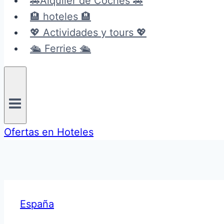
🚗Alquiler de Coches 🚗
🏨 hoteles 🏨
💖 Actividades y tours 💖
🛳️ Ferries 🛳️
Ofertas en Hoteles
España