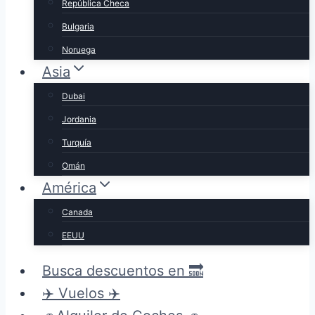
República Checa
Bulgaria
Noruega
Asia
Dubai
Jordania
Turquía
Omán
América
Canada
EEUU
Busca descuentos en 🔜
✈️ Vuelos ✈️