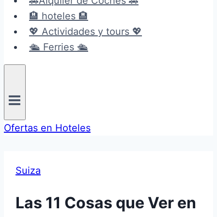
🚗Alquiler de Coches 🚗
🏨 hoteles 🏨
💖 Actividades y tours 💖
🛳️ Ferries 🛳️
Ofertas en Hoteles
Suiza
Las 11 Cosas que Ver en