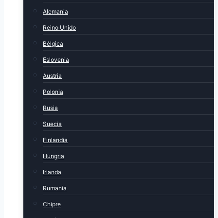
Alemania
Reino Unido
Bélgica
Eslovenia
Austria
Polonia
Rusia
Suecia
Finlandia
Hungria
Irlanda
Rumania
Chipre