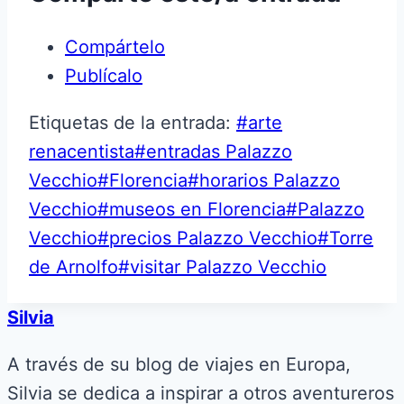
Compártelo
Publícalo
Etiquetas de la entrada:
#
arte
renacentista
#
entradas Palazzo
Vecchio
#
Florencia
#
horarios Palazzo
Vecchio
#
museos en Florencia
#
Palazzo
Vecchio
#
precios Palazzo Vecchio
#
Torre
de Arnolfo
#
visitar Palazzo Vecchio
Silvia
A través de su blog de viajes en Europa,
Silvia se dedica a inspirar a otros aventureros