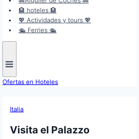
🚗Alquiler de Coches 🚗
🏨 hoteles 🏨
💖 Actividades y tours 💖
🛳️ Ferries 🛳️
Ofertas en Hoteles
Italia
Visita el Palazzo