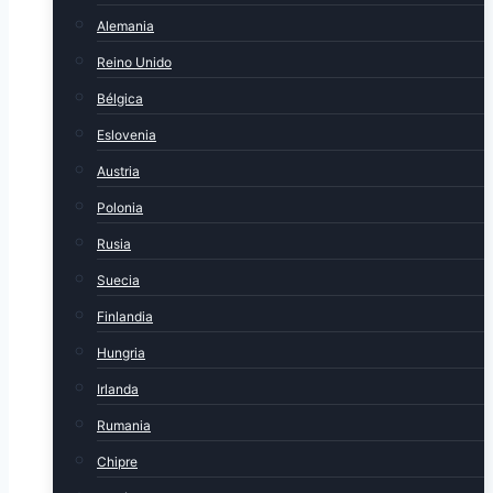
Alemania
Reino Unido
Bélgica
Eslovenia
Austria
Polonia
Rusia
Suecia
Finlandia
Hungria
Irlanda
Rumania
Chipre