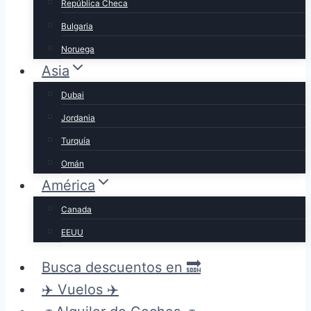
República Checa
Bulgaria
Noruega
Asia
Dubai
Jordania
Turquía
Omán
América
Canada
EEUU
Busca descuentos en 🔜
✈️ Vuelos ✈️