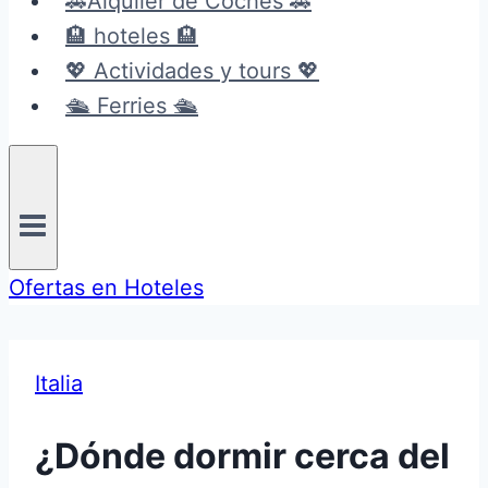
🚗Alquiler de Coches 🚗
🏨 hoteles 🏨
💖 Actividades y tours 💖
🛳️ Ferries 🛳️
Ofertas en Hoteles
Italia
¿Dónde dormir cerca del