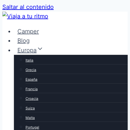
Saltar al contenido
Camper
Blog
Europa
Italia
Grecia
España
Francia
Croacia
Suiza
Malta
Portugal