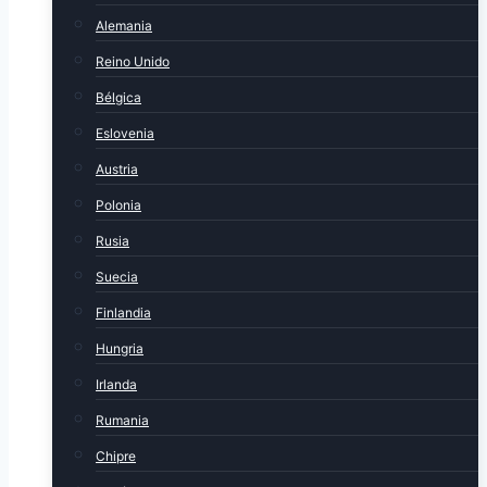
Alemania
Reino Unido
Bélgica
Eslovenia
Austria
Polonia
Rusia
Suecia
Finlandia
Hungria
Irlanda
Rumania
Chipre