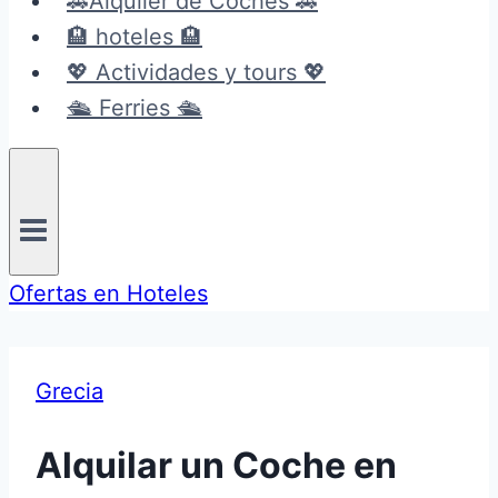
🚗Alquiler de Coches 🚗
🏨 hoteles 🏨
💖 Actividades y tours 💖
🛳️ Ferries 🛳️
Ofertas en Hoteles
Grecia
Alquilar un Coche en