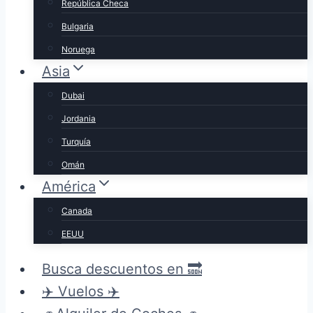
República Checa
Bulgaria
Noruega
Asia
Dubai
Jordania
Turquía
Omán
América
Canada
EEUU
Busca descuentos en 🔜
✈️ Vuelos ✈️