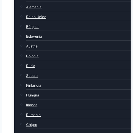
Alemania
Reino Unido
Bélgica
Eslovenia
Austria
Polonia
Rusia
Suecia
Finlandia
Hungria
Irlanda
Rumania
Chipre