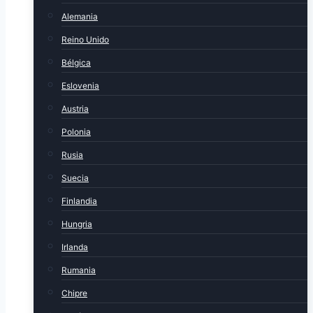
Alemania
Reino Unido
Bélgica
Eslovenia
Austria
Polonia
Rusia
Suecia
Finlandia
Hungria
Irlanda
Rumania
Chipre