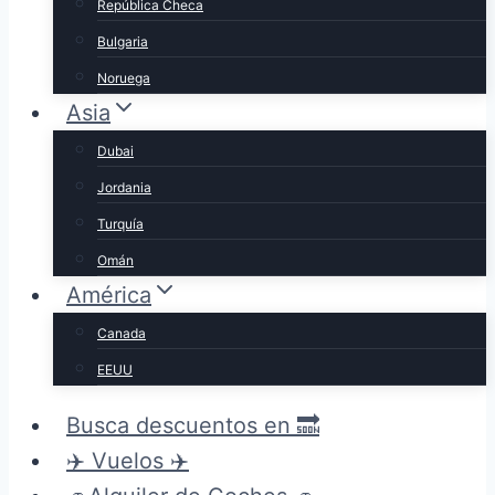
República Checa
Bulgaria
Noruega
Asia
Dubai
Jordania
Turquía
Omán
América
Canada
EEUU
Busca descuentos en 🔜
✈️ Vuelos ✈️