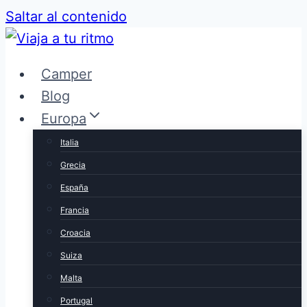
Saltar al contenido
Camper
Blog
Europa
Italia
Grecia
España
Francia
Croacia
Suiza
Malta
Portugal