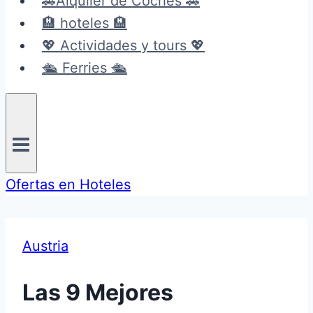
🚗Alquiler de Coches 🚗
🏨 hoteles 🏨
💖 Actividades y tours 💖
🛳️ Ferries 🛳️
Ofertas en Hoteles
Austria
Las 9 Mejores