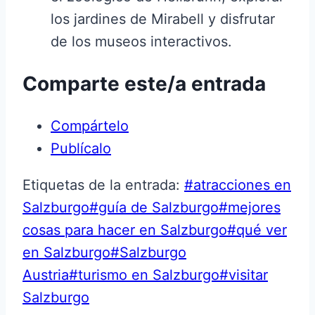
los jardines de Mirabell y disfrutar
de los museos interactivos.
Comparte este/a entrada
Compártelo
Publícalo
Etiquetas de la entrada:
#
atracciones en
Salzburgo
#
guía de Salzburgo
#
mejores
cosas para hacer en Salzburgo
#
qué ver
en Salzburgo
#
Salzburgo
Austria
#
turismo en Salzburgo
#
visitar
Salzburgo