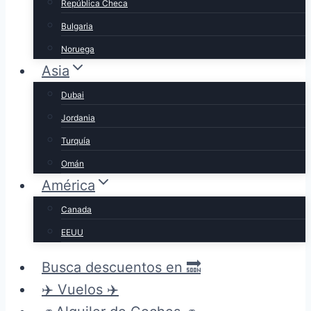
República Checa
Bulgaria
Noruega
Asia
Dubai
Jordania
Turquía
Omán
América
Canada
EEUU
Busca descuentos en 🔜
✈️ Vuelos ✈️