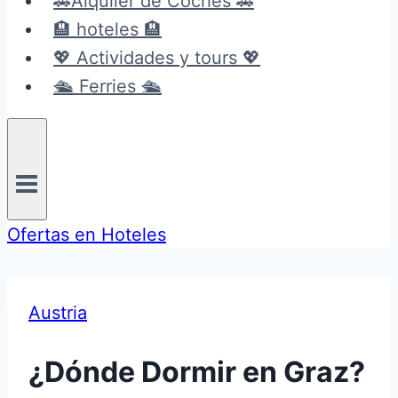
🚗Alquiler de Coches 🚗
🏨 hoteles 🏨
💖 Actividades y tours 💖
🛳️ Ferries 🛳️
Ofertas en Hoteles
Austria
¿Dónde Dormir en Graz?