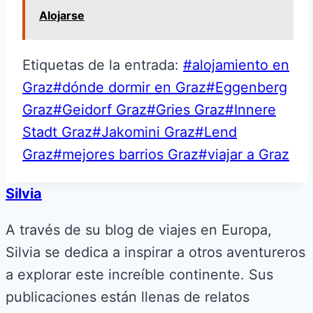
Alojarse
Etiquetas de la entrada:
#
alojamiento en
Graz
#
dónde dormir en Graz
#
Eggenberg
Graz
#
Geidorf Graz
#
Gries Graz
#
Innere
Stadt Graz
#
Jakomini Graz
#
Lend
Graz
#
mejores barrios Graz
#
viajar a Graz
Silvia
A través de su blog de viajes en Europa,
Silvia se dedica a inspirar a otros aventureros
a explorar este increíble continente. Sus
publicaciones están llenas de relatos