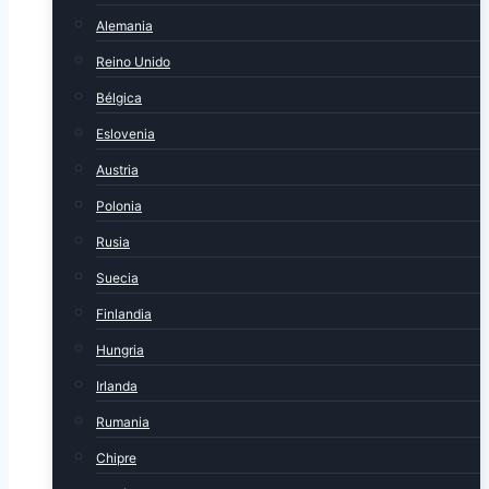
Alemania
Reino Unido
Bélgica
Eslovenia
Austria
Polonia
Rusia
Suecia
Finlandia
Hungria
Irlanda
Rumania
Chipre