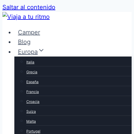
Saltar al contenido
Camper
Blog
Europa
Italia
Grecia
España
Francia
Croacia
Suiza
Malta
Portugal