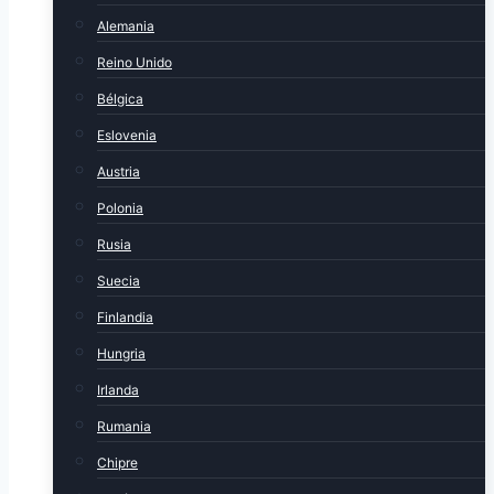
Alemania
Reino Unido
Bélgica
Eslovenia
Austria
Polonia
Rusia
Suecia
Finlandia
Hungria
Irlanda
Rumania
Chipre