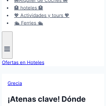
🚗Alquiler de Coches 🚗
🏨 hoteles 🏨
💖 Actividades y tours 💖
🛳️ Ferries 🛳️
Ofertas en Hoteles
Grecia
¡Atenas clave! Dónde