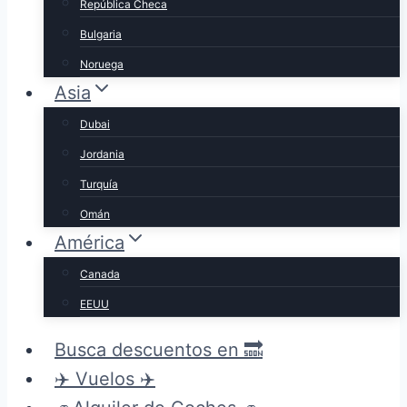
República Checa
Bulgaria
Noruega
Asia
Dubai
Jordania
Turquía
Omán
América
Canada
EEUU
Busca descuentos en 🔜
✈️ Vuelos ✈️