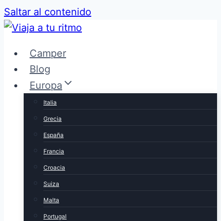
Saltar al contenido
Camper
Blog
Europa
Italia
Grecia
España
Francia
Croacia
Suiza
Malta
Portugal