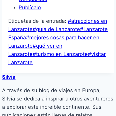
Publícalo
Etiquetas de la entrada:
#
atracciones en
Lanzarote
#
guía de Lanzarote
#
Lanzarote
España
#
mejores cosas para hacer en
Lanzarote
#
qué ver en
Lanzarote
#
turismo en Lanzarote
#
visitar
Lanzarote
Silvia
A través de su blog de viajes en Europa,
Silvia se dedica a inspirar a otros aventureros
a explorar este increíble continente. Sus
publicaciones están llenas de relatos