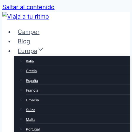
Saltar al contenido
Camper
Blog
Europa
Italia
Grecia
España
Francia
Croacia
Suiza
Malta
Portugal