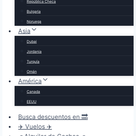
República Checa
Bulgaria
Noruega
Asia
Dubai
Jordania
Turquía
Omán
América
Canada
EEUU
Busca descuentos en 🔜
✈️ Vuelos ✈️