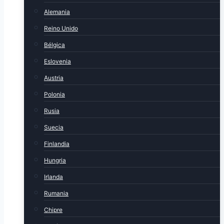
Alemania
Reino Unido
Bélgica
Eslovenia
Austria
Polonia
Rusia
Suecia
Finlandia
Hungria
Irlanda
Rumania
Chipre