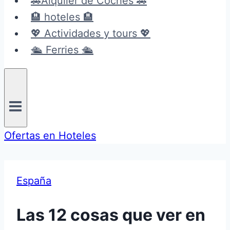
🚗Alquiler de Coches 🚗
🏨 hoteles 🏨
💖 Actividades y tours 💖
🛳️ Ferries 🛳️
Ofertas en Hoteles
España
Las 12 cosas que ver en