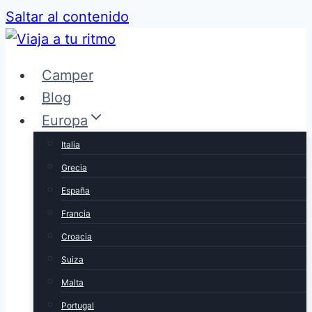
Saltar al contenido
Camper
Blog
Europa
Italia
Grecia
España
Francia
Croacia
Suiza
Malta
Portugal