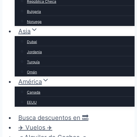
República Checa
Bulgaria
Noruega
Asia
Dubai
Jordania
Turquía
Omán
América
Canada
EEUU
Busca descuentos en 🔜
✈️ Vuelos ✈️