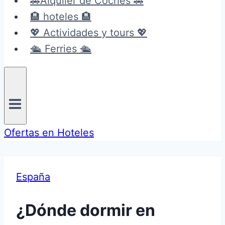
🚗Alquiler de Coches 🚗
🏨 hoteles 🏨
💖 Actividades y tours 💖
🛳️ Ferries 🛳️
Ofertas en Hoteles
España
¿Dónde dormir en