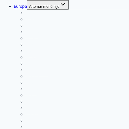
Europa
Alternar menú hijo
Italia
Grecia
España
Francia
Croacia
Suiza
Malta
Portugal
Alemania
Reino Unido
Bélgica
Eslovenia
Austria
Polonia
Rusia
Suecia
Finlandia
Hungria
Irlanda