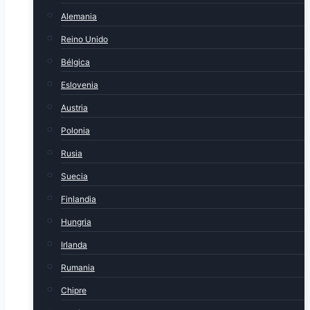
Alemania
Reino Unido
Bélgica
Eslovenia
Austria
Polonia
Rusia
Suecia
Finlandia
Hungria
Irlanda
Rumania
Chipre