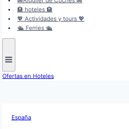
🚗Alquiler de Coches 🚗
🏨 hoteles 🏨
💖 Actividades y tours 💖
🛳️ Ferries 🛳️
Ofertas en Hoteles
España