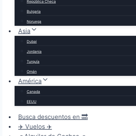
República Checa
Bulgaria
Noruega
Asia
Dubai
Jordania
Turquía
Omán
América
Canada
EEUU
Busca descuentos en 🔜
✈️ Vuelos ✈️