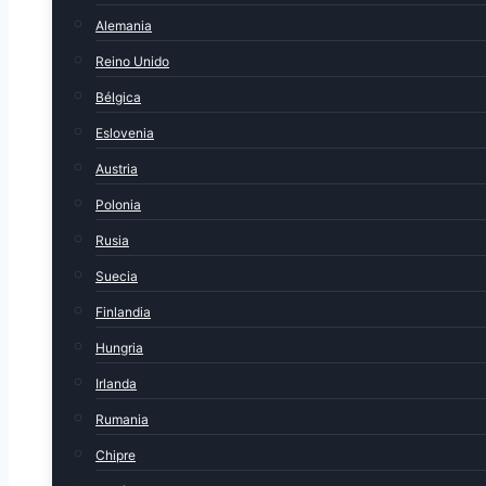
Alemania
Reino Unido
Bélgica
Eslovenia
Austria
Polonia
Rusia
Suecia
Finlandia
Hungria
Irlanda
Rumania
Chipre