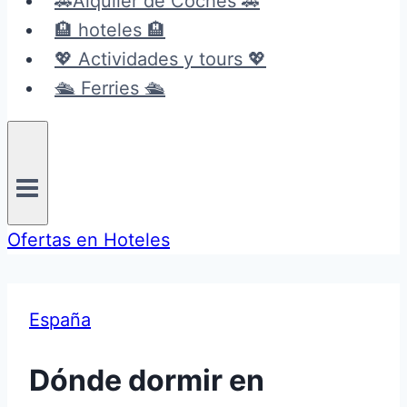
🚗Alquiler de Coches 🚗
🏨 hoteles 🏨
💖 Actividades y tours 💖
🛳️ Ferries 🛳️
Ofertas en Hoteles
España
Dónde dormir en