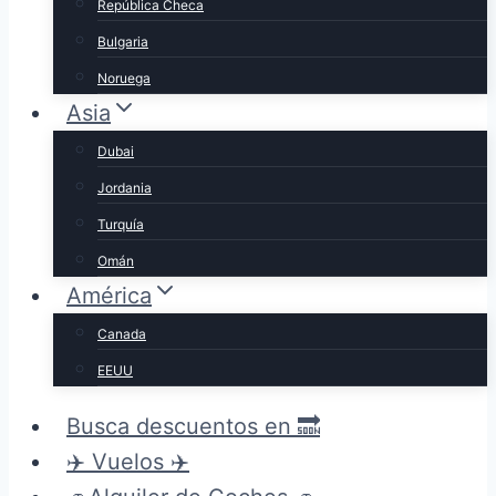
República Checa
Bulgaria
Noruega
Asia
Dubai
Jordania
Turquía
Omán
América
Canada
EEUU
Busca descuentos en 🔜
✈️ Vuelos ✈️