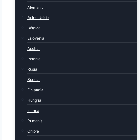
Alemania
Reino Unido
Bélgica
Eslovenia
Austria
Polonia
Rusia
Suecia
Finlandia
Hungria
Irlanda
Rumania
Chipre