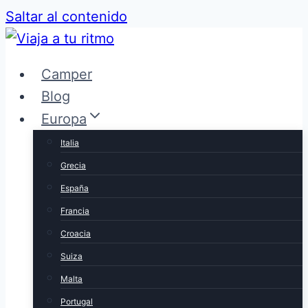
Saltar al contenido
Camper
Blog
Europa
Italia
Grecia
España
Francia
Croacia
Suiza
Malta
Portugal