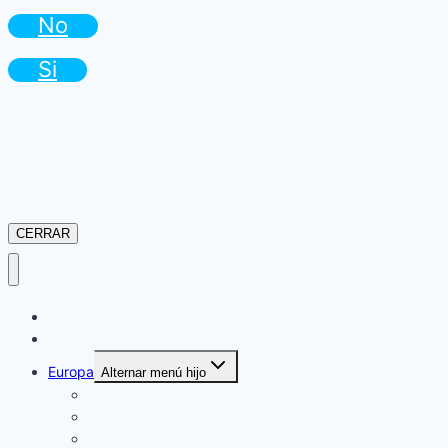
No
Si
CERRAR
Camper
Blog
Europa
Alternar menú hijo
Italia
Grecia
España