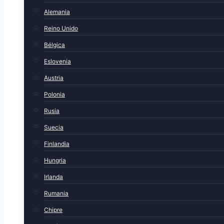
Alemania
Reino Unido
Bélgica
Eslovenia
Austria
Polonia
Rusia
Suecia
Finlandia
Hungria
Irlanda
Rumania
Chipre