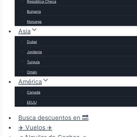
República Checa
Bulgaria
Noruega
Asia
Dubai
Jordania
Turquía
Omán
América
Canada
EEUU
Busca descuentos en 🔜
✈️ Vuelos ✈️