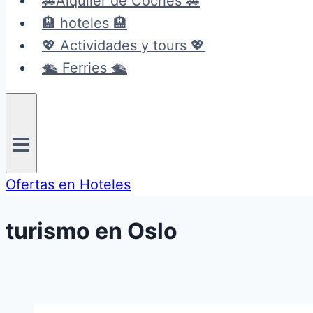
🚗Alquiler de Coches 🚗
🏨 hoteles 🏨
💖 Actividades y tours 💖
🛳️ Ferries 🛳️
Ofertas en Hoteles
turismo en Oslo